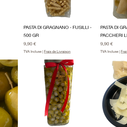
r
a
m
m
e
s
PASTA DI GRAGNANO - FUSILLI -
PASTA DI G
500 GR
PACCHERI LI
Prix
Prix
9,90 €
9,90 €
TVA Incluse
|
Frais de Livraison
TVA Incluse
|
Frai