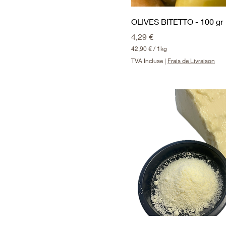
OLIVES BITETTO - 100 gr
Prix
4,29 €
42,90 €
/
1kg
4
TVA Incluse
|
Frais de Livraison
2
,
9
0
€
p
a
r
1
K
i
l
o
g
r
a
m
m
e