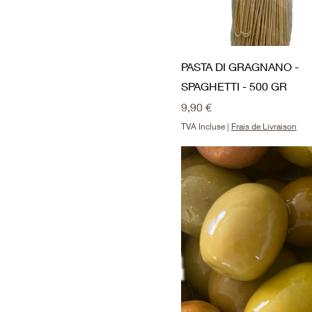
r
e
PASTA DI GRAGNANO -
SPAGHETTI - 500 GR
Prix
9,90 €
TVA Incluse
|
Frais de Livraison