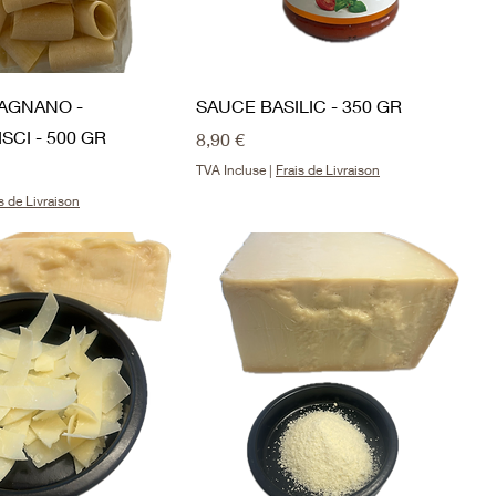
RAGNANO -
SAUCE BASILIC - 350 GR
SCI - 500 GR
Prix
8,90 €
TVA Incluse
|
Frais de Livraison
s de Livraison