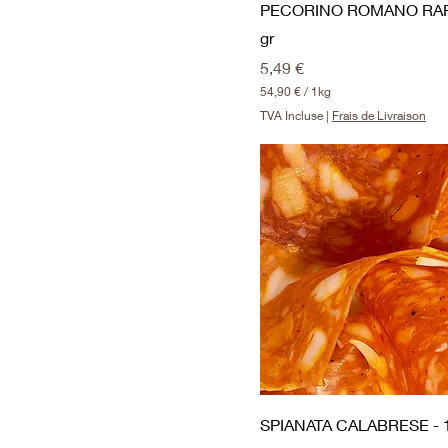
PECORINO ROMANO RAPÉ
gr
Prix
5,49 €
54,90 €
/
1kg
5
TVA Incluse
|
Frais de Livraison
4
,
9
0
€
p
a
r
1
K
i
l
o
g
r
a
m
m
SPIANATA CALABRESE - 1
e