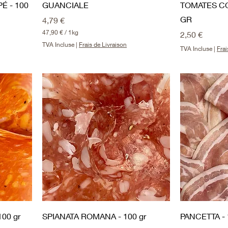
 - 100
GUANCIALE
TOMATES CO
e
GR
Prix
4,79 €
47,90 €
/
1kg
Prix
2,50 €
4
TVA Incluse
|
Frais de Livraison
7
TVA Incluse
|
Frai
,
9
0
€
p
a
r
1
K
i
l
o
g
r
a
m
m
e
00 gr
SPIANATA ROMANA - 100 gr
PANCETTA - 