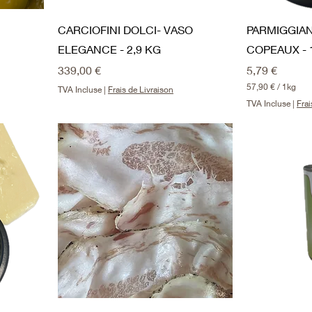
CARCIOFINI DOLCI- VASO
PARMIGGIA
ELEGANCE - 2,9 KG
COPEAUX - 1
Prix
Prix
339,00 €
5,79 €
57,90 €
/
1kg
TVA Incluse
|
Frais de Livraison
5
TVA Incluse
|
Frai
7
,
9
0
€
p
a
r
1
K
i
l
o
g
r
a
m
m