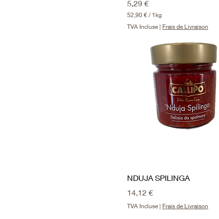
Prix
5,29 €
52,90 €
/
1kg
5
TVA Incluse
|
Frais de Livraison
2
,
9
0
€
p
a
r
1
K
i
l
o
g
r
a
m
m
NDUJA SPILINGA
e
Prix
14,12 €
TVA Incluse
|
Frais de Livraison