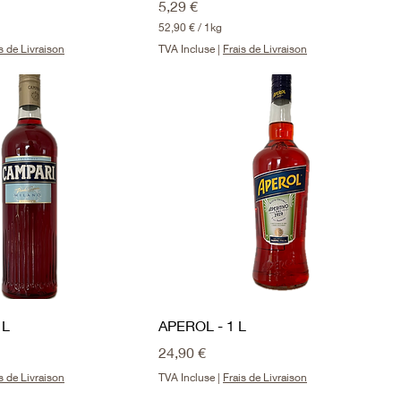
Prix
5,29 €
52,90 €
/
1kg
5
s de Livraison
TVA Incluse
|
Frais de Livraison
2
,
9
0
€
p
a
r
1
K
i
l
o
g
r
a
m
m
 L
APEROL - 1 L
e
Prix
24,90 €
s de Livraison
TVA Incluse
|
Frais de Livraison