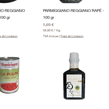
NO REGGIANO
PARMIGGIANO REGGIANO RAPÉ -
00 gr
100 gr
Prix
5,69 €
56,90 €
/
1kg
5
s de Livraison
TVA Incluse
|
Frais de Livraison
6
,
9
0
€
p
a
r
1
K
i
l
o
g
r
a
m
m