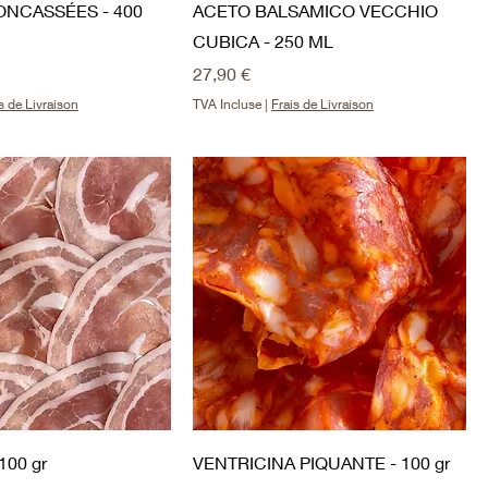
NCASSÉES - 400
ACETO BALSAMICO VECCHIO
e
CUBICA - 250 ML
Prix
27,90 €
s de Livraison
TVA Incluse
|
Frais de Livraison
100 gr
VENTRICINA PIQUANTE - 100 gr