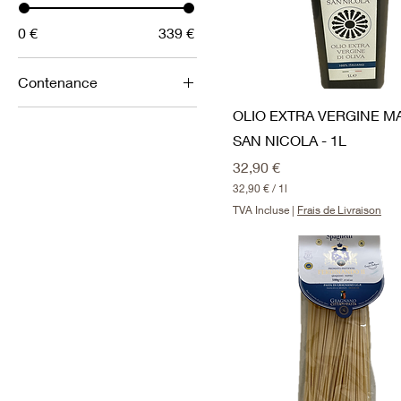
0 €
339 €
Contenance
100 GR
OLIO EXTRA VERGINE M
SAN NICOLA - 1L
600 GR
Prix
32,90 €
32,90 €
/
1l
3
TVA Incluse
|
Frais de Livraison
2
,
9
0
€
p
a
r
1
L
i
t