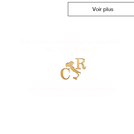
Voir plus
Mail. :
commandes@casarina-deauville.fr
Tel. : 02.31.81.40.77
Termes et conditions - Politique de confidentialité
© 2023 par CASA RINA - DEAUVILLE.