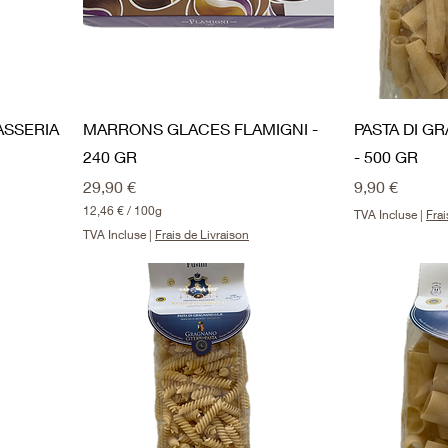
ASSERIA
MARRONS GLACES FLAMIGNI -
PASTA DI G
240 GR
- 500 GR
Prix
Prix
29,90 €
9,90 €
12,46 €
/
100g
TVA Incluse
|
Frai
1
TVA Incluse
|
Frais de Livraison
2
,
4
6
€
p
a
r
1
0
0
G