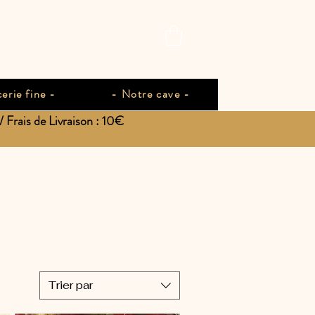
erie fine -
- Notre cave -
Frais de Livraison : 10€
Trier par