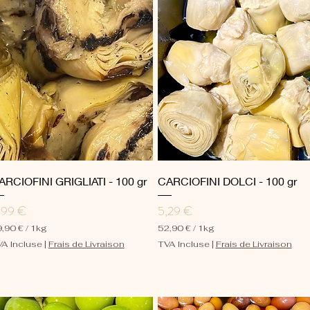
Aperçu rapide
Aperçu rapide
ARCIOFINI GRIGLIATI - 100 gr
CARCIOFINI DOLCI - 100 gr
ix
Prix
,99 €
5,29 €
,90 €
/
1kg
52,90 €
/
1kg
5
A Incluse
|
Frais de Livraison
TVA Incluse
|
Frais de Livraison
2
,
9
0
€