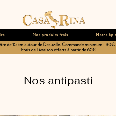
ire -
- Nos produits frais -
- Notre épic
ètre de 15 km autour de Deauville. Commande minimum : 30€ / 
Frais de Livraison offerts à partir de 60€
Nos antipasti