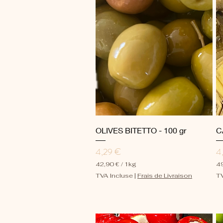
Aperçu rapide
OLIVES BITETTO - 100 gr
C
Prix
Pr
4,29 €
4
42,90 €
/
1kg
49
4
4
TVA Incluse
|
Frais de Livraison
TV
2
9
,
,
9
9
0
0
€
€