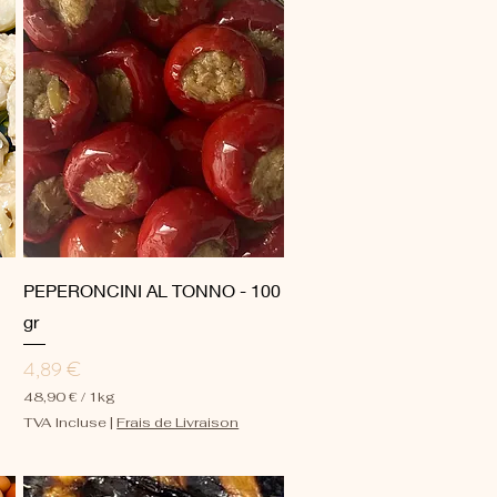
Aperçu rapide
PEPERONCINI AL TONNO - 100
gr
Prix
4,89 €
48,90 €
/
1kg
4
TVA Incluse
|
Frais de Livraison
8
,
9
0