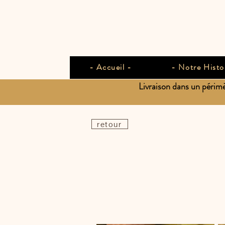
- Accueil -
- Notre Histo
Livraison dans un périm
retour