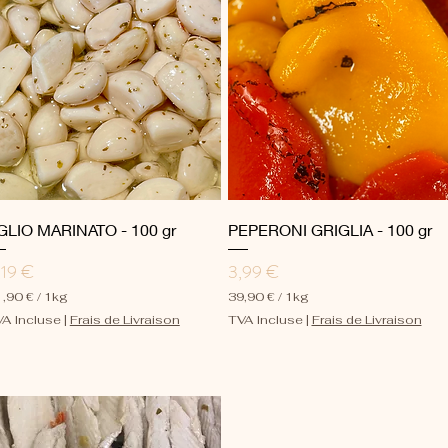
a
r
1
K
i
l
o
g
r
a
m
m
e
Aperçu rapide
Aperçu rapide
GLIO MARINATO - 100 gr
PEPERONI GRIGLIA - 100 gr
ix
Prix
,19 €
3,99 €
,90 €
/
1kg
39,90 €
/
1kg
3
A Incluse
|
Frais de Livraison
TVA Incluse
|
Frais de Livraison
9
,
9
0
€
p
a
r