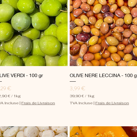
p
a
r
1
K
i
l
o
g
r
a
m
m
e
Aperçu rapide
Aperçu rapide
LIVE VERDI - 100 gr
OLIVE NERE LECCINA - 100 g
ix
Prix
,29 €
3,99 €
,90 €
/
1kg
39,90 €
/
1kg
3
A Incluse
|
Frais de Livraison
TVA Incluse
|
Frais de Livraison
9
,
9
0
€
p