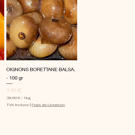
a
r
1
K
i
l
o
g
r
a
m
m
e
Aperçu rapide
OIGNONS BORETTANE BALSA.
- 100 gr
Prix
3,99 €
39,90 €
/
1kg
3
TVA Incluse
|
Frais de Livraison
9
,
9
0
€
p