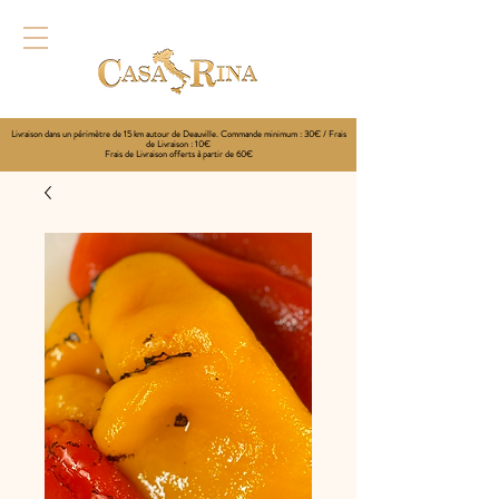
Livraison dans un périmètre de 15 km autour de Deauville. Commande minimum : 30€ / Frais
de Livraison : 10€
Frais de Livraison offerts à partir de 60€