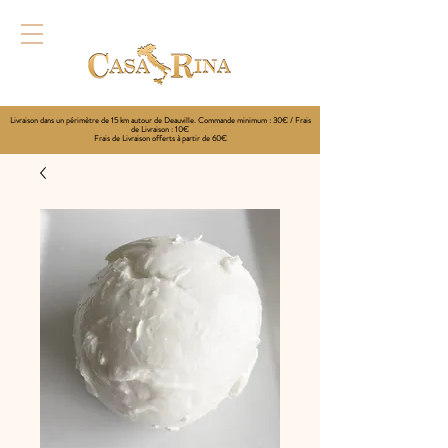
Livraison dans un périmètre de 15 km autour de Deauville. Commande minimum : 30€ / Frais
de Livraison : 10€
Frais de Livraison offerts à partir de 60€