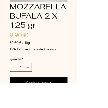
MOZZARELLA
BUFALA 2 X
125 gr
Prix
9,90 €
39,60 €
/
1kg
39,60 €
TVA Incluse
|
Frais de Livraison
pour
1
Quantité
*
Kilogramme
Ajouter au panier
A commander de préférence
en début de semaine.