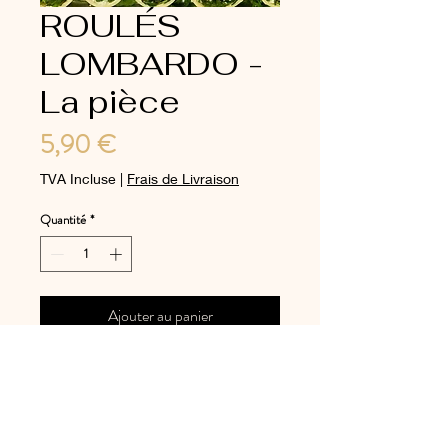
ROULÉS
LOMBARDO -
La pièce
Prix
5,90 €
TVA Incluse
|
Frais de Livraison
Quantité
*
Ajouter au panier
A commander de préférence
en début de semaine.