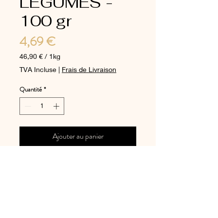
LÉGUMES -
100 gr
Prix
4,69 €
46,90 €
/
1kg
46,90 €
TVA Incluse
|
Frais de Livraison
pour
1
Quantité
*
Kilogramme
Ajouter au panier
A commander de préférence
en début de semaine.
Mail. :
commandes@casarina-deauville.fr