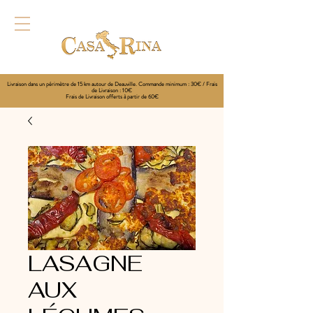
Livraison dans un périmètre de 15 km autour de Deauville. Commande minimum : 30€ / Frais
de Livraison : 10€
Frais de Livraison offerts à partir de 60€
LASAGNE
AUX