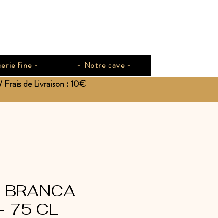
erie fine -
- Notre cave -
Frais de Livraison : 10€
 BRANCA
- 75 CL