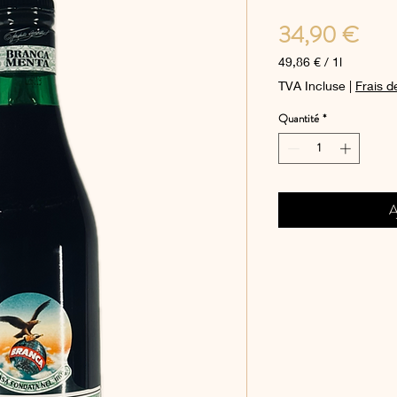
Prix
34,90 €
49,86 €
/
1l
49,86 €
TVA Incluse
|
Frais d
pour
1
Quantité
*
Litre
A