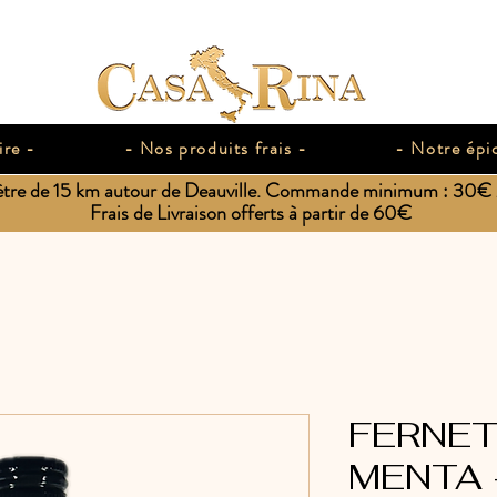
ire -
- Nos produits frais -
- Notre épic
ètre de 15 km autour de Deauville. Commande minimum : 30€ / 
Frais de Livraison offerts à partir de 60€
FERNET
MENTA 