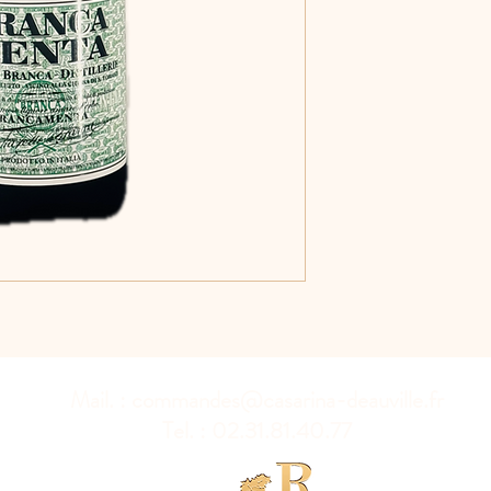
Mail. :
commandes@casarina-deauville.fr
Tel. : 02.31.81.40.77