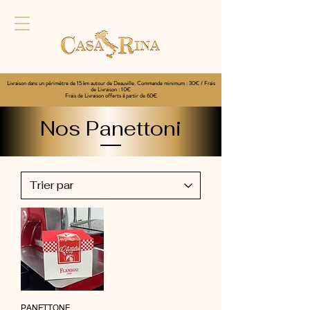
Livraison dans un périmètre de 15 km autour de Deauville. Commande minimum : 30€ / Frais
de Livraison : 10€
Frais de Livraison offerts à partir de 60€
Nos Panettoni
PANETTONE