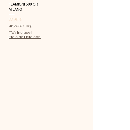
FLAMIGNI 500 GR
MILANO
Prix
22,90 €
45,80 €
/
1kg
4
TVA Incluse
|
5
Frais de Livraison
,
8
0
€
p
a
r
1
K
i
l
o
g
r
a
m
m
e